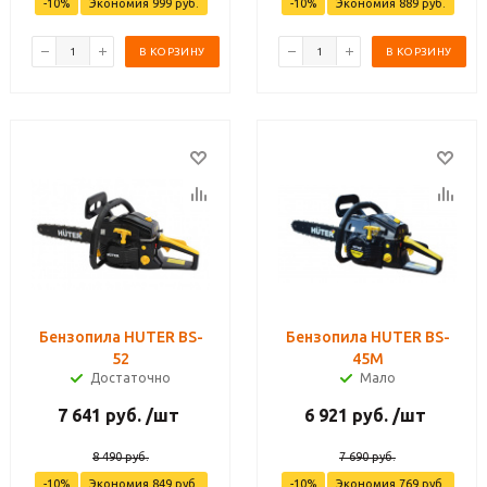
-
10
%
Экономия
999
руб.
-
10
%
Экономия
889
руб.
В КОРЗИНУ
В КОРЗИНУ
Бензопила HUTER BS-
Бензопила HUTER BS-
52
45М
Достаточно
Мало
7 641
руб.
/шт
6 921
руб.
/шт
8 490
руб.
7 690
руб.
-
10
%
Экономия
849
руб.
-
10
%
Экономия
769
руб.