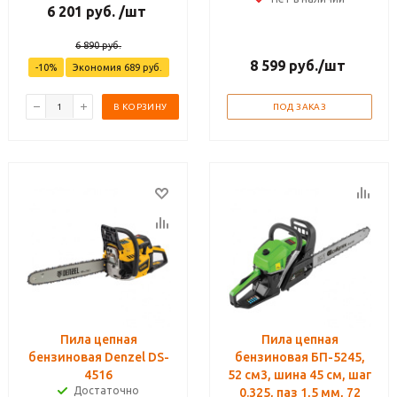
6 201
руб.
/шт
6 890
руб.
8 599
руб.
/шт
-
10
%
Экономия
689
руб.
В КОРЗИНУ
ПОД ЗАКАЗ
Пила цепная
Пила цепная
бензиновая Denzel DS-
бензиновая БП-5245,
4516
52 см3, шина 45 см, шаг
Достаточно
0.325, паз 1,5 мм, 72