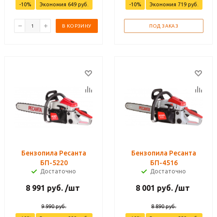
-
10
%
Экономия
649
руб.
-
10
%
Экономия
719
руб.
В КОРЗИНУ
ПОД ЗАКАЗ
Бензопила Ресанта
Бензопила Ресанта
БП-5220
БП-4516
Достаточно
Достаточно
8 991
руб.
/шт
8 001
руб.
/шт
9 990
руб.
8 890
руб.