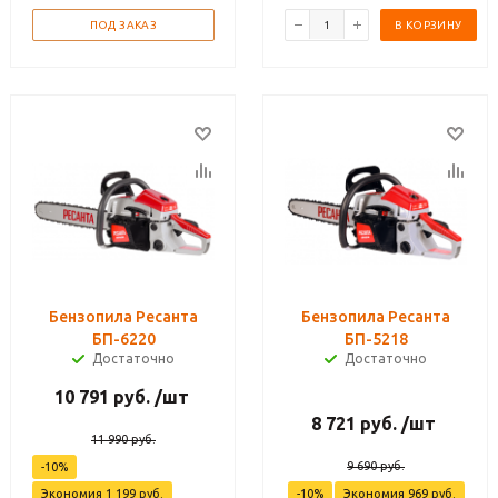
ПОД ЗАКАЗ
В КОРЗИНУ
Бензопила Ресанта
Бензопила Ресанта
БП-6220
БП-5218
Достаточно
Достаточно
10 791
руб.
/шт
8 721
руб.
/шт
11 990
руб.
9 690
руб.
-
10
%
Экономия
1 199
руб.
-
10
%
Экономия
969
руб.