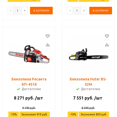
В КОРЗИНУ
В КОРЗИНУ
Бензопила Ресанта
Бензопила Huter BS-
БП-4518
52M
Достаточно
Достаточно
8 271
руб.
/шт
7 551
руб.
/шт
9 190
руб.
8 390
руб.
-
10
%
Экономия
919
руб.
-
10
%
Экономия
839
руб.