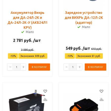
Аккумулятор Вихрь
Зарядное устройство
для ДА-24Л-2К и
для ВИХРЬ ДА-12Л-2К
ДА-24Л-2К-У (АКБ24Л1
(адаптер)
Мало
KPV)
Мало
2 781
руб.
/шт
549
руб.
/шт
610
руб.
3 090
руб.
-
10
%
Экономия
309
руб.
-
10
%
Экономия
61
руб.
В КОРЗИНУ
В КОРЗИНУ