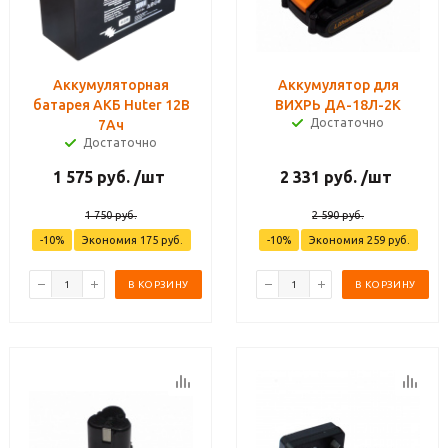
Аккумуляторная
Аккумулятор для
батарея АКБ Huter 12В
ВИХРЬ ДА-18Л-2К
Достаточно
7Ач
Достаточно
1 575
руб.
/шт
2 331
руб.
/шт
1 750
руб.
2 590
руб.
-
10
%
Экономия
175
руб.
-
10
%
Экономия
259
руб.
В КОРЗИНУ
В КОРЗИНУ