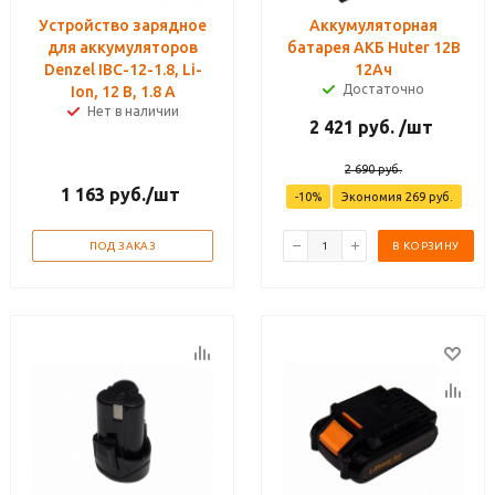
Устройство зарядное
Аккумуляторная
для аккумуляторов
батарея АКБ Huter 12В
Denzel IBC-12-1.8, Li-
12Ач
Достаточно
Ion, 12 В, 1.8 А
Нет в наличии
2 421
руб.
/шт
2 690
руб.
1 163
руб.
/шт
-
10
%
Экономия
269
руб.
ПОД ЗАКАЗ
В КОРЗИНУ