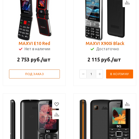
MAXVI E10 Red
MAXVI X900i Black
Нет в наличии
Достаточно
2 753
руб.
/шт
2 115
руб.
/шт
ПОД ЗАКАЗ
В КОРЗИНУ