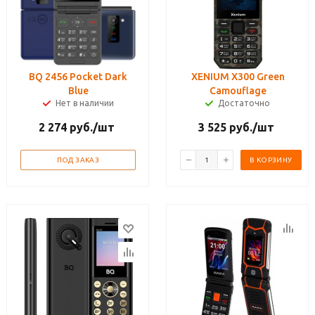
BQ 2456 Pocket Dark
XENIUM X300 Green
Blue
Camouflage
Нет в наличии
Достаточно
2 274
руб.
/шт
3 525
руб.
/шт
ПОД ЗАКАЗ
В КОРЗИНУ