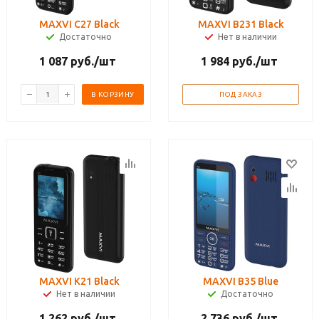
MAXVI C27 Black
MAXVI B231 Black
Достаточно
Нет в наличии
1 087
руб.
/шт
1 984
руб.
/шт
В КОРЗИНУ
ПОД ЗАКАЗ
MAXVI K21 Black
MAXVI B35 Blue
Нет в наличии
Достаточно
1 262
руб.
/шт
2 736
руб.
/шт