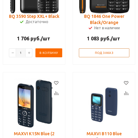
BQ 3590 Step XXL+ Black
BQ 1846 One Power
Достаточно
Black/Orange
Нет в наличии
1 706
руб.
/шт
1 083
руб.
/шт
В КОРЗИНУ
ПОД ЗАКАЗ
MAXVI K15N Blue (2
MAXVI B110 Blue