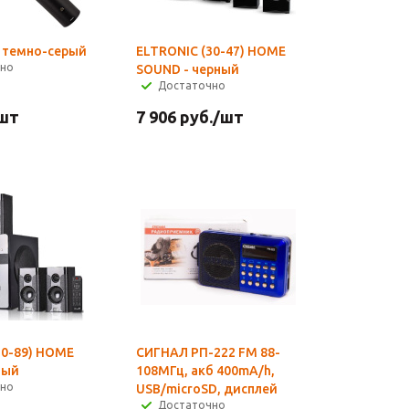
 темно-серый
ELTRONIC (30-47) HOME
чно
SOUND - черный
Достаточно
шт
7 906
руб.
/шт
20-89) HOME
СИГНАЛ РП-222 FM 88-
ный
108МГц, акб 400mA/h,
чно
USB/microSD, дисплей
Достаточно