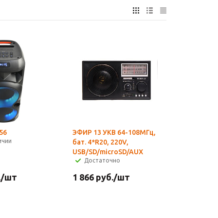
56
ЭФИР 13 УКВ 64-108МГц,
ичии
бат. 4*R20, 220V,
USB/SD/microSD/AUX
Достаточно
.
/шт
1 866
руб.
/шт