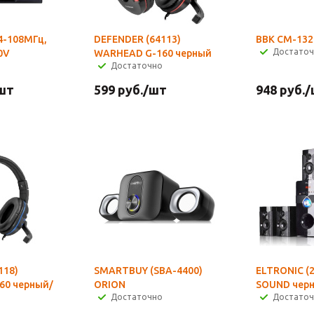
4-108МГц,
DEFENDER (64113)
BBK CM-132
Достато
0V
WARHEAD G-160 черный
Достаточно
шт
599
руб.
/шт
948
руб.
/
118)
SMARTBUY (SBA-4400)
ELTRONIC (
60 черный/
ORION
SOUND чер
Достаточно
Достато