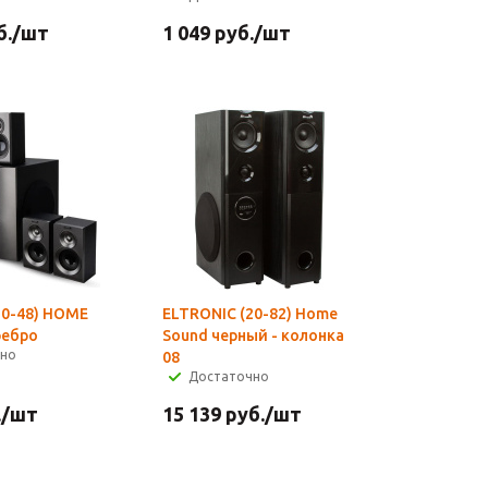
б.
/шт
1 049
руб.
/шт
30-48) HOME
ELTRONIC (20-82) Home
ребро
Sound черный - колонка
чно
08
Достаточно
.
/шт
15 139
руб.
/шт