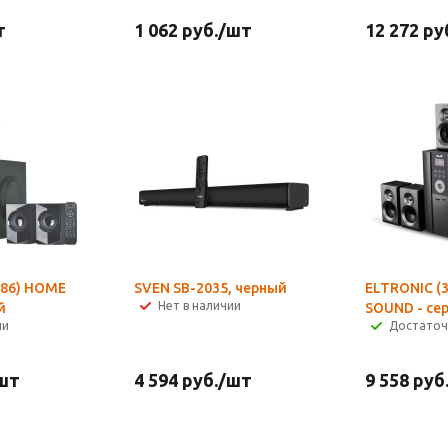
т
1 062
руб.
/шт
12 272
ру
-86) HOME
SVEN SB-2035, черный
ELTRONIC (
Нет в наличии
й
SOUND - се
ии
Достато
шт
4 594
руб.
/шт
9 558
руб