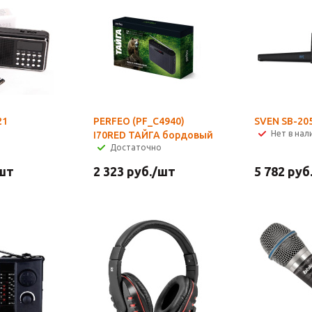
21
PERFEO (PF_C4940)
SVEN SB-20
Нет в нал
I70RED ТАЙГА бордовый
Достаточно
шт
2 323
руб.
/шт
5 782
руб