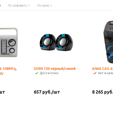
По алфавиту
По цене
4-108МГц,
SVEN 150 чёрный/синий
AIWA CAS-6
Достаточно
Нет в нал
0V
шт
657
руб.
/шт
8 265
руб