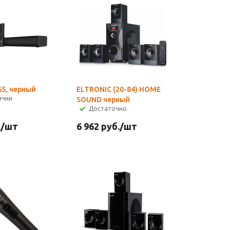
55, черный
ELTRONIC (20-84) HOME
ичии
SOUND черный
Достаточно
.
/шт
6 962
руб.
/шт