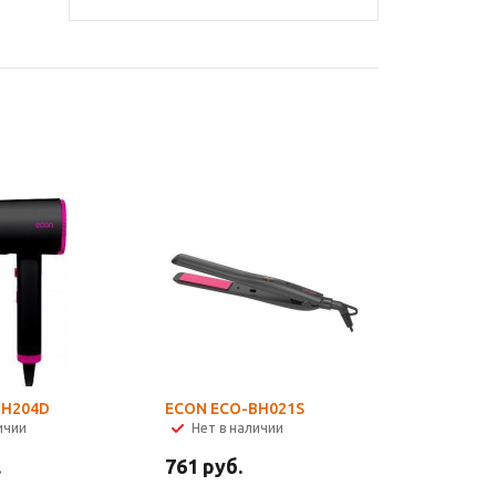
BH204D
ECON ECO-BH021S
ичии
Нет в наличии
.
761
руб.