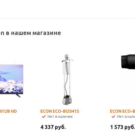
on в нашем магазине
012B HD
ECON ECO-BI2041S
ECON ECO-
Нет в наличии
Нет в нал
4 337
руб.
1 573
руб