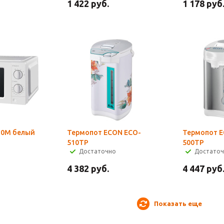
1 422
руб.
1 178
руб
30M белый
Термопот ECON ECO-
Термопот E
510TP
500TP
Достаточно
Достато
4 382
руб.
4 447
руб
Показать еще