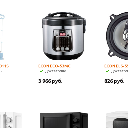
011S
ECON ECO-53MC
ECON ELS-5
ии
Достаточно
Достато
3 966
руб.
826
руб.