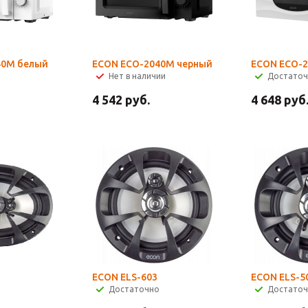
40M белый
ECON ECO-2040M черный
ECON ECO-
Нет в наличии
Достато
4 542
руб.
4 648
руб
ECON ELS-603
ECON ELS-5
Достаточно
Достато