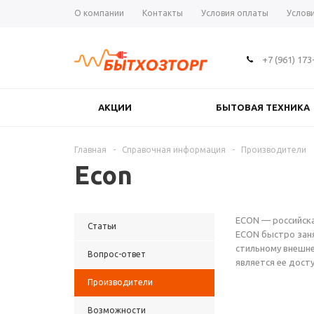
О компании
Контакты
Условия оплаты
Услов
+7 (961) 173
АКЦИИ
БЫТОВАЯ ТЕХНИКА
Главная
-
Справочная информация
-
Производители
Econ
ECON — российска
Статьи
ECON быстро заня
стильному внешне
Вопрос-ответ
является ее дост
Производители
Возможности