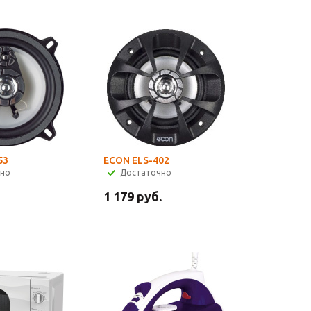
53
ECON ELS-402
чно
Достаточно
1 179
руб.