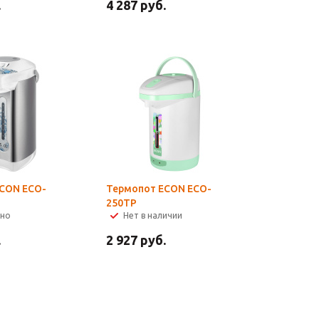
.
4 287
руб.
CON ECO-
Термопот ECON ECO-
250TP
чно
Нет в наличии
.
2 927
руб.