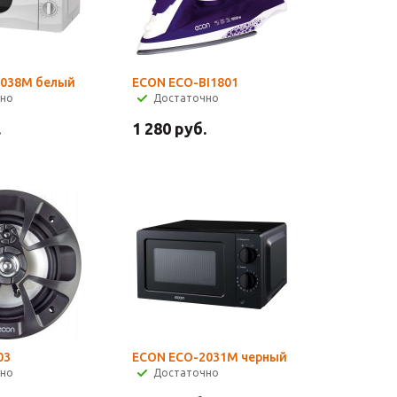
2038M белый
ECON ECO-BI1801
чно
Достаточно
.
1 280
руб.
03
ECON ECO-2031M черный
чно
Достаточно