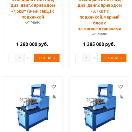
диз. двиг.с приводом
диз. двиг.с приводом
-7,5кВт (8-ми секц.) с
-3,7кВт с
подкачкой
подкачкой,мерный
Мало
блок с
эл.магнит.клапанами
Мало
1 280 000
руб.
1 285 000
руб.
В КОРЗИНУ
В КОРЗИНУ