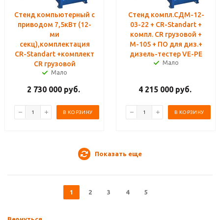
Стенд компьютерный с
Стенд компл.СДМ-12-
приводом 7,5кВт (12-
03-22 + CR-Standart +
ми
компл. CR грузовой +
секц),комплектация
М-105 + ПО для диз.+
CR-Standart +комплект
дизель-тестер VE-PE
Мало
CR грузовой
Мало
2 730 000
руб.
4 215 000
руб.
В КОРЗИНУ
В КОРЗИНУ
Показать еще
1
2
3
4
5
Вернуться