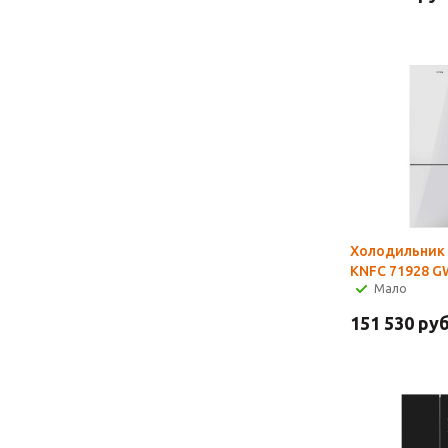
Холодильник 
KNFC 71928 G
Мало
151 530
руб