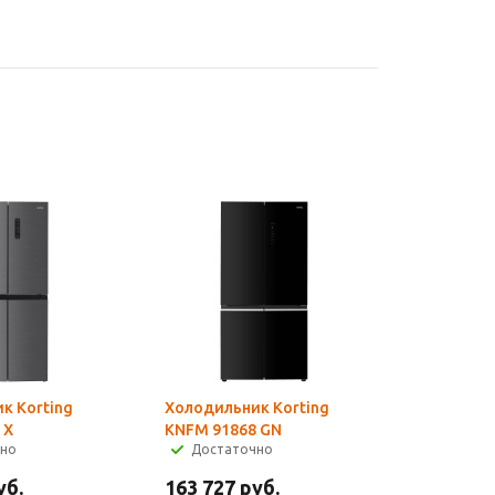
к Korting
Холодильник Korting
 X
KNFM 91868 GN
чно
Достаточно
уб.
163 727
руб.