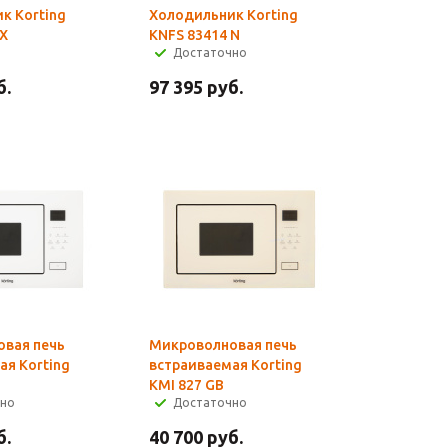
к Korting
Холодильник Korting
 X
KNFS 83414 N
Достаточно
б.
97 395
руб.
вая печь
Микроволновая печь
ая Korting
встраиваемая Korting
KMI 827 GB
чно
Достаточно
б.
40 700
руб.