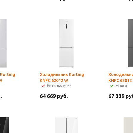
Korting
Холодильник Korting
Холодильни
W
KNFC 62012 W
KNFC 62012
Нет в наличии
Много
.
64 669
руб.
67 339
ру