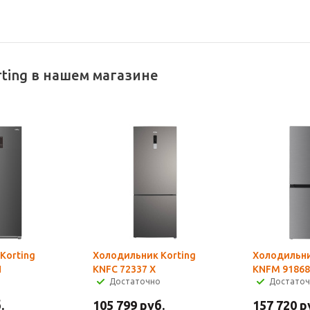
ting в нашем магазине
Korting
Холодильник Korting
Холодильни
N
KNFC 72337 X
KNFM 91868
Достаточно
Достато
.
105 799
руб.
157 720
р