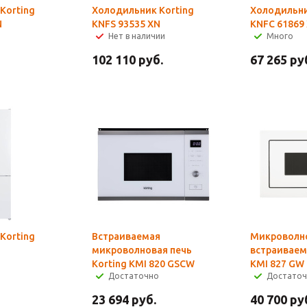
Korting
Холодильник Korting
Холодильни
N
KNFS 93535 XN
KNFC 61869
Нет в наличии
Много
102 110
руб.
67 265
ру
Korting
Встраиваемая
Микроволно
микроволновая печь
встраиваем
Korting KMI 820 GSCW
KMI 827 GW
Достаточно
Достато
23 694
руб.
40 700
ру