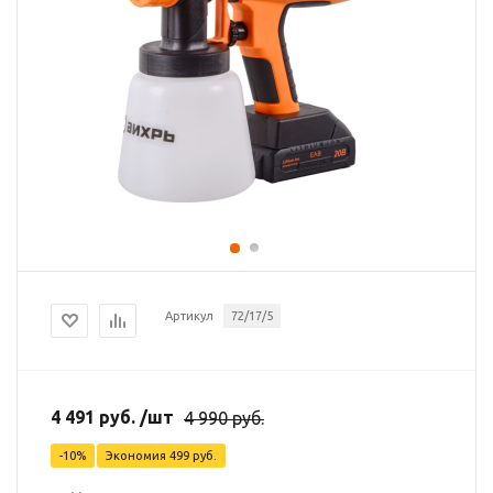
Артикул
72/17/5
4 491
руб.
/шт
4 990
руб.
-
10
%
Экономия
499
руб.