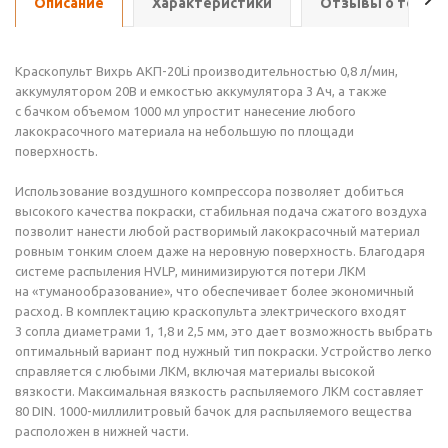
Описание
Характеристики
Отзывы о товар
Краскопульт Вихрь АКП-20Li производительностью 0,8 л/мин,
аккумулятором 20В и емкостью аккумулятора 3 Ач, а также
с бачком объемом 1000 мл упростит нанесение любого
лакокрасочного материала на небольшую по площади
поверхность.
Использование воздушного компрессора позволяет добиться
высокого качества покраски, стабильная подача сжатого воздуха
позволит нанести любой растворимый лакокрасочный материал
ровным тонким слоем даже на неровную поверхность. Благодаря
системе распыления HVLP, минимизируются потери ЛКМ
на «туманообразование», что обеспечивает более экономичный
расход. В комплектацию краскопульта электрического входят
3 сопла диаметрами 1, 1,8 и 2,5 мм, это дает возможность выбрать
оптимальный вариант под нужный тип покраски. Устройство легко
справляется с любыми ЛКМ, включая материалы высокой
вязкости. Максимальная вязкость распыляемого ЛКМ составляет
80 DIN.
1000-миллилитровый
бачок для распыляемого вещества
расположен в нижней части.