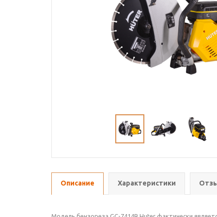
Описание
Характеристики
Отзы
Модель бензореза GC-7414B Huter фактически являет