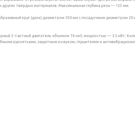
 и других твёрдых материалов. Максимальная глубина реза — 125 мм.
бразивный круг (диск) диаметром 350 мм с посадочным диаметром 20 и
торный
2-тактный
двигатель объемом 74 см3, мощностью — 3.5 кВт. Кол
бными рукоятками, защитным кожухом, глушителем и антивибрационной 