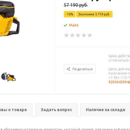
57 190
руб.
-
10
%
Экономия
5 719
руб.
Мало
Цена действ
отличаться 
Цена для юр
Поделиться
получения п
+7-961-173-
9205642094@
вы о товаре
Задать вопрос
Наличие на складе
ся абразивно-отрезным агрегатом, который служит для резки асфальто