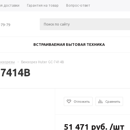
ия доставки
Гарантия на товар
Вопрос-ответ
-79-79
ВСТРАИВАЕМАЯ БЫТОВАЯ ТЕХНИКА
ензорезы
-
Бензорез Huter GC-7414B
-7414B
Отложить
Сравнить
51 471
руб.
/шт