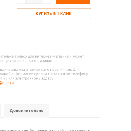
КУПИТЬ В 1 КЛИК
ительна только для интернет-магазина и может
от цен в розничных магазинах.
идических лиц отличается от розничной. Для
олной информации просим связаться по телефону
79-79 или электронному адресу
mail.ru
Дополнительно
вого покрытия, бетонных изделий, натурального