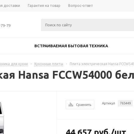
ия доставки
Гарантия на товар
Вопрос-ответ
-79-79
ВСТРАИВАЕМАЯ БЫТОВАЯ ТЕХНИКА
хника для кухни
-
Кухонные плиты
-
Плита электрическая Hansa FCCW54
кая Hansa FCCW54000 бе
Артикул
765449
Сравнить
44 657
руб.
/шт