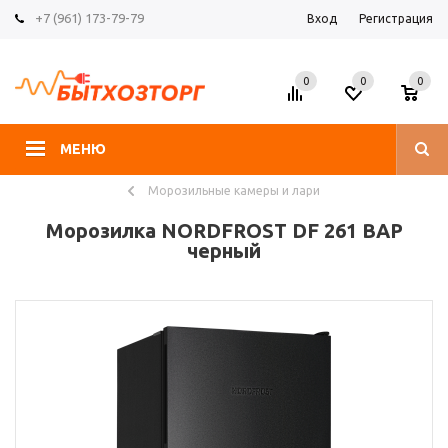
+7 (961) 173-79-79
Вход
Регистрация
0
0
0
МЕНЮ
Морозильные камеры и лари
Морозилка NORDFROST DF 261 BAP
черный