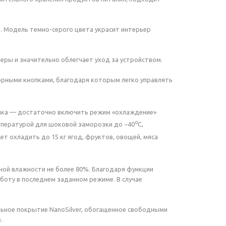
. Модель темно-серого цвета украсит интерьер
еры и значительно облегчает уход за устройством.
орными кнопками, благодаря которым легко управлять
ника — достаточно включить режим «охлаждение»
о
емпературой для шоковой заморозки до −40
С,
т охладить до 15 кг ягод, фруктов, овощей, мяса
ной влажности не более 80%. Благодаря функции
боту в последнем заданном режиме. В случае
ьное покрытие NanoSilver, обогащенное свободными
.