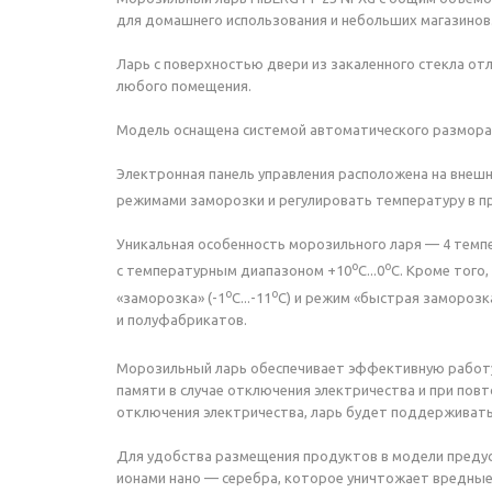
для домашнего использования и небольших магазинов
Ларь с поверхностью двери из закаленного стекла о
любого помещения.
Модель оснащена системой автоматического разморажи
Электронная панель управления расположена на внеш
режимами заморозки и регулировать температуру в п
Уникальная особенность морозильного ларя — 4 тем
о
о
с температурным диапазоном +10
С...0
С. Кроме того
о
о
«заморозка» (-1
С...-11
С) и режим «быстрая заморозк
и полуфабрикатов.
Морозильный ларь обеспечивает эффективную работ
памяти в случае отключения электричества и при пов
отключения электричества, ларь будет поддерживать
Для удобства размещения продуктов в модели предус
ионами нано — серебра, которое уничтожает вредные 