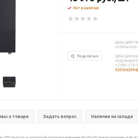
Нет в наличии
Цена действ
отличаться 
Цена для юр
Поделиться
получения п
+7-961-173-
9205642094@
вы о товаре
Задать вопрос
Наличие на складе
м 230 литров и системой размораживания No Frost предназначен для д