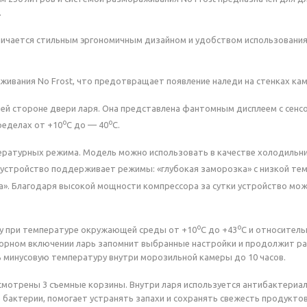
.
тличается стильным эргономичным дизайном и удобством использования
вания No Frost, что предотвращает появление наледи на стенках кам
ней стороне двери ларя. Она представлена фантомным дисплеем с сенс
о
о
ределах от +10
С до — 40
С.
пературных режима. Модель можно использовать в качестве холодиль
, устройство поддерживает режимы: «глубокая заморозка» с низкой т
а». Благодаря высокой мощности компрессора за сутки устройство може
о
о
у при температуре окружающей среды от +10
С до +43
С и относитель
торном включении ларь запомнит выбранные настройки и продолжит ра
 минусовую температуру внутри морозильной камеры до 10 часов.
мотрены 3 съемные корзины. Внутри ларя используется антибактериал
бактерии, помогает устранять запахи и сохранять свежесть продуктов