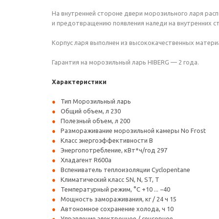
На внутренней стороне двери морозильного ларя рас
и предотвращению появления наледи на внутренних ст
Корпус ларя выполнен из высококачественных матери
Гарантия на морозильный ларь HIBERG — 2 года.
Характеристики
Тип Морозильный ларь
Общий объем, л 230
Полезный объем, л 200
Размораживание морозильной камеры No Frost
Класс энергоэффективности B
Энергопотребление, кВт*ч/год 297
Хладагент R600a
Вспениватель теплоизоляции Cyclopentane
Климатический класс SN, N, ST, T
Температурный режим, °C +10 ... −40
Мощность замораживания, кг / 24 ч 15
Автономное сохранение холода, ч 10
Управление электронное / сенсорное