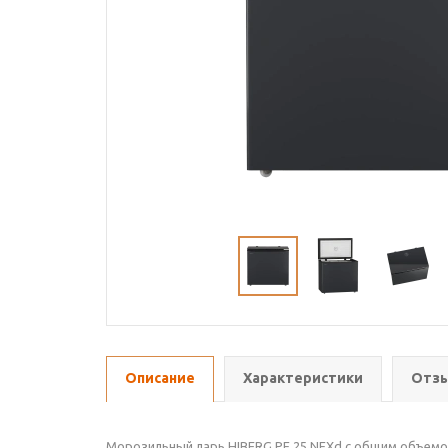
Описание
Характеристики
Отзы
Морозильный ларь HIBERG PF 25 NFXd с общим объемо