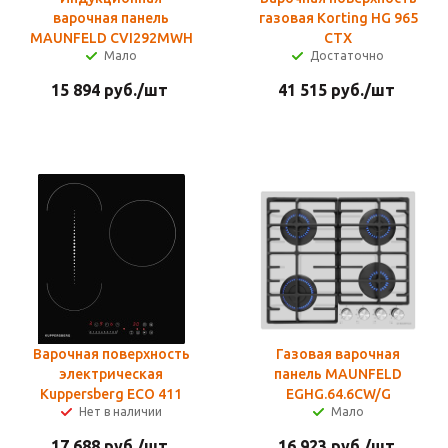
варочная панель
газовая Korting HG 965
MAUNFELD CVI292MWH
CTX
Мало
Достаточно
15 894
руб.
/шт
41 515
руб.
/шт
Варочная поверхность
Газовая варочная
электрическая
панель MAUNFELD
Kuppersberg ECO 411
EGHG.64.6CW/G
Нет в наличии
Мало
17 688
руб.
/шт
16 923
руб.
/шт