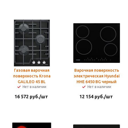
Газовая варочная
Варочная поверхность
поверхность Krona
электрическая Hyundai
GALILEO 45 BL
HHE 6450 BG черный
Нет в наличии
Нет в наличии
16 572
руб.
/шт
12 154
руб.
/шт