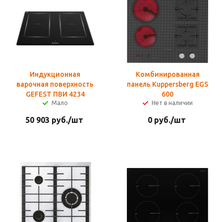
Индукционная
Комбинированная
варочная поверхность
панель Kuppersberg EGS
GEFEST ПВИ 4234
600
Мало
Нет в наличии
50 903
руб.
/шт
0
руб.
/шт