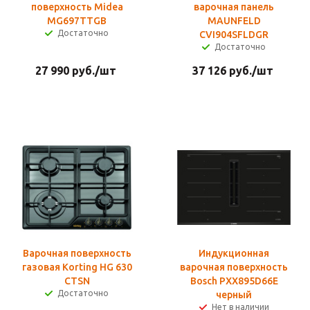
поверхность Midea
варочная панель
MG697TTGB
MAUNFELD
Достаточно
CVI904SFLDGR
Достаточно
27 990
руб.
/шт
37 126
руб.
/шт
Варочная поверхность
Индукционная
газовая Korting HG 630
варочная поверхность
CTSN
Bosch PXX895D66E
Достаточно
черный
Нет в наличии