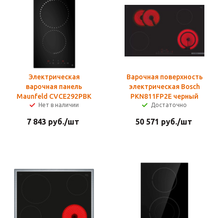
Электрическая
Варочная поверхность
варочная панель
электрическая Bosch
Maunfeld CVCE292PBK
PKN811FP2E черный
Нет в наличии
Достаточно
7 843
руб.
/шт
50 571
руб.
/шт