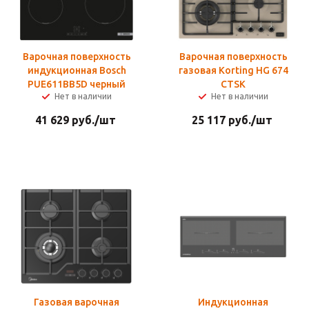
Варочная поверхность
Варочная поверхность
индукционная Bosch
газовая Korting HG 674
PUE611BB5D черный
CTSK
Нет в наличии
Нет в наличии
41 629
руб.
/шт
25 117
руб.
/шт
Газовая варочная
Индукционная