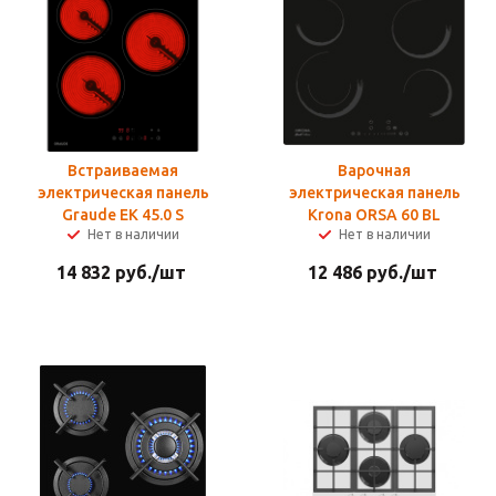
Встраиваемая
Варочная
электрическая панель
электрическая панель
Graude EK 45.0 S
Krona ORSA 60 BL
Нет в наличии
Нет в наличии
14 832
руб.
/шт
12 486
руб.
/шт